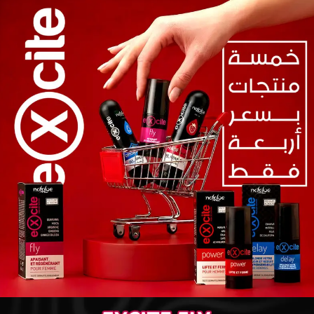
Sign in
Remember me
Lost password?
Log in
Create an account