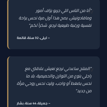
"أنا من الناس اللي جربو بزاف أمور
ومافادونيش، بصح هذا أول مرة نحس براحة
نفسية ورغبة طبيعية ترجع. شكراً لكم."
– ليلى، 32 سنة، قالمة
"المنتج ساعدني نرجع نعيش علاقتي مع
راجلي بنوع من التوازن والحميمية، بلا ما
نحس بضغط أو واجب، وليت نحس روحي مرأة
من جديد."
– جميلة، 44 سنة، بشار