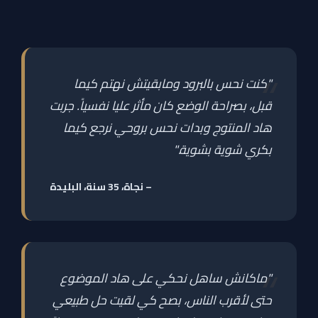
"كنت نحس بالبرود ومابقيتش نهتم كيما
قبل، بصراحة الوضع كان مأثر عليا نفسياً. جربت
هاد المنتوج وبدات نحس بروحي نرجع كيما
بكري شوية بشوية."
– نجاة، 35 سنة، البليدة
"ماكانش ساهل نحكي على هاد الموضوع
حتى لأقرب الناس، بصح كي لقيت حل طبيعي