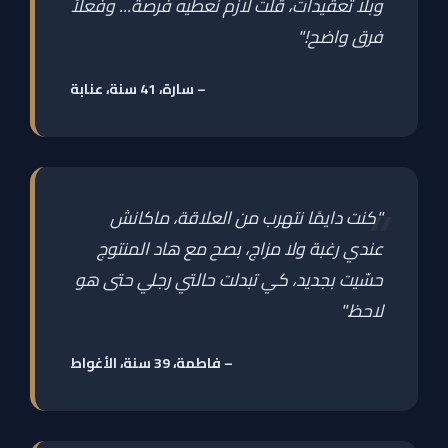
وبلا تعقيدات، قلت لازم نعطيه فرصة... وفعلاً
فرق واضح!"
– سارة، 41 سنة، عنابة
"كنت دايمًا نتهرب من العلاقة، ماكانش
عندي رغبة ولا مزاج، بصح مع هاد المنتوج
حسّيت بجديد، كي تبدلت حالتي رجلي حتى هو
لاحظ."
– فاطمة، 39 سنة، الأغواط