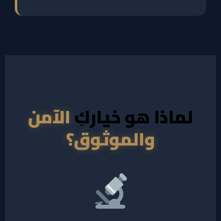
لماذا هو خياركِ
الآمن
والموثوق؟