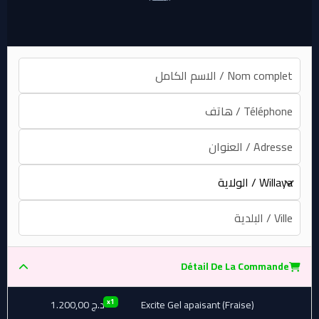
Détail De La Commande
x1
Excite Gel apaisant (Fraise)
د.ج
1.200,00