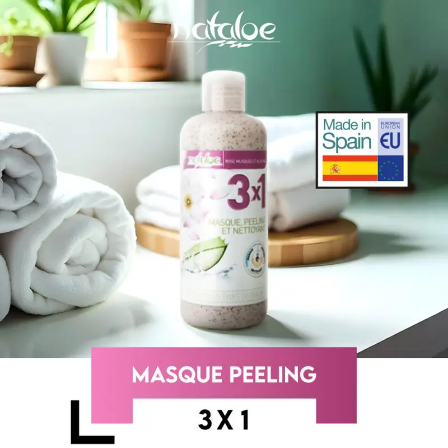
Sign in
Remember me
Lost password?
Log in
Create an account