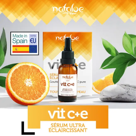
Sign in
Remember me
Lost password?
Log in
Create an account