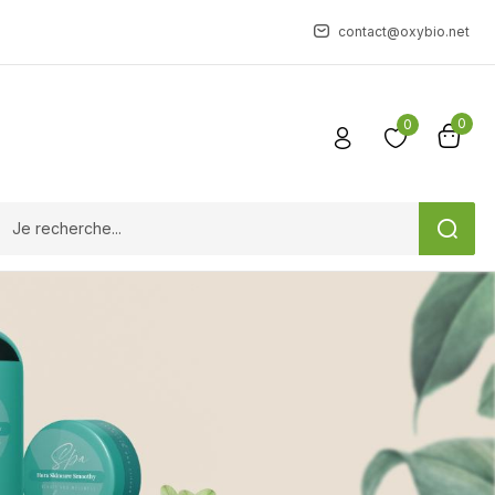
contact@oxybio.net
0
0