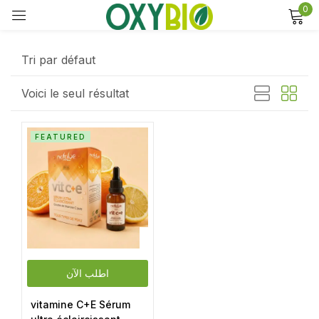
0
Sign in
Tri par défaut
Voici le seul résultat
Remember me
Lost password?
FEATURED
Log in
Create an account
اطلب الآن
vitamine C+E Sérum