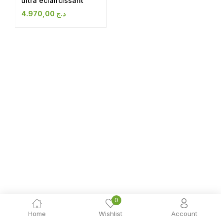
ultra éclaircissant
4.970,00
د.ج
0
Home
Wishlist
Account