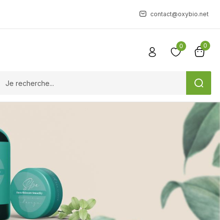
contact@oxybio.net
0
0