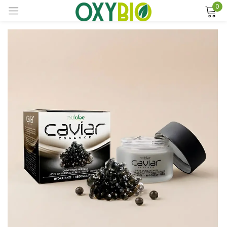
0
Sign in
Remember me
Lost password?
Log in
Create an account