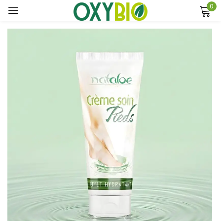
0
Sign in
Remember me
Lost password?
Log in
Create an account