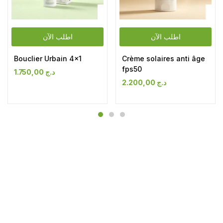
اطلب الآن
اطلب الآن
Bouclier Urbain 4×1
Crème solaires anti âge
fps50
1.750,00
د.ج
2.200,00
د.ج