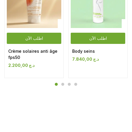
اطلب الآن
اطلب الآن
Crème solaires anti âge
Body seins
fps50
7.840,00
د.ج
2.200,00
د.ج