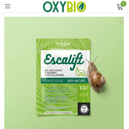
0
Sign in
Remember me
Lost password?
Log in
Create an account