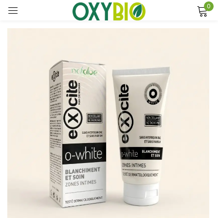
0
Sign in
Remember me
Lost password?
Log in
Create an account